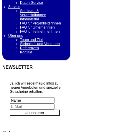
Daten-Service
Service
Seminare &
Veranstaltungen
Infomaterial
FAQ für ProjektleiterInnen
FAQ für Unternehmen
FAQ für TeilnehmerInnen
Über uns
Team und Ziel
Sicherheit und Vertrauen
Referenzen
Kontakt
NEWSLETTER
Ja, ich will regelmäßig Infos zu
neuen Angeboten und spezielle
Gutscheine erhalten.