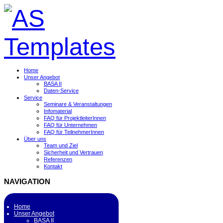
Home
Unser Angebot
BASA II
Daten-Service
Service
Seminare & Veranstaltungen
Infomaterial
FAQ für ProjektleiterInnen
FAQ für Unternehmen
FAQ für TeilnehmerInnen
Über uns
Team und Ziel
Sicherheit und Vertrauen
Referenzen
Kontakt
NAVIGATION
Home
Unser Angebot
BASA II