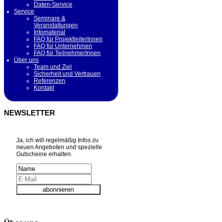
Daten-Service
Service
Seminare &
Veranstaltungen
Infomaterial
FAQ für ProjektleiterInnen
FAQ für Unternehmen
FAQ für TeilnehmerInnen
Über uns
Team und Ziel
Sicherheit und Vertrauen
Referenzen
Kontakt
NEWSLETTER
Ja, ich will regelmäßig Infos zu
neuen Angeboten und spezielle
Gutscheine erhalten.