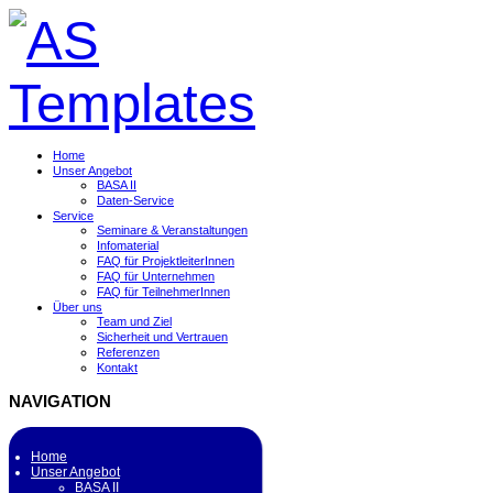
Home
Unser Angebot
BASA II
Daten-Service
Service
Seminare & Veranstaltungen
Infomaterial
FAQ für ProjektleiterInnen
FAQ für Unternehmen
FAQ für TeilnehmerInnen
Über uns
Team und Ziel
Sicherheit und Vertrauen
Referenzen
Kontakt
NAVIGATION
Home
Unser Angebot
BASA II