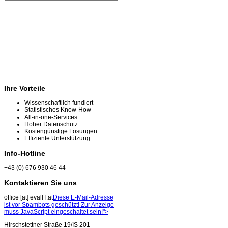
Ihre Vorteile
Wissenschaftlich fundiert
Statistisches Know-How
All-in-one-Services
Hoher Datenschutz
Kostengünstige Lösungen
Effiziente Unterstützung
Info-Hotline
+43 (0) 676 930 46 44
Kontaktieren Sie uns
office [at] evalIT.at
Diese E-Mail-Adresse
ist vor Spambots geschützt! Zur Anzeige
muss JavaScript eingeschaltet sein!
">
Hirschstettner Straße 19/IS 201